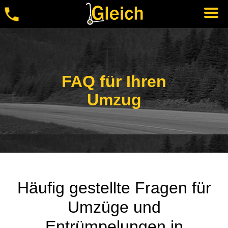
Zum
Inhalt
springen
(Enter
FAQ für Ihren
drücken)
Umzug
Häufig gestellte Fragen für
Umzüge und
Entrümpelungen in